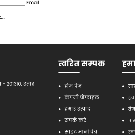
Email
..
त्वरित सम्पक
हमा
 - 201310, उतार
होम पेज
सा
कंपनी प्रोफाइल
हवा
हमारे उत्पाद
तेज
संपर्क करें
पा
साइट मानचित्र
स्व