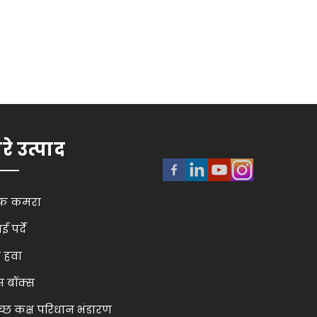
रे उत्पाद
फ़ कमरा
ई पर्दे
़ हवा
स बॉक्स
च्छ कक्ष परिधान भंडारण